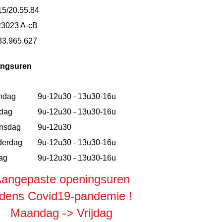
15/20.55.84
23023 A-cB
33.965.627
ingsuren
ndag
9u-12u30 - 13u30-16u
dag
9u-12u30 - 13u30-16u
nsdag
9u-12u30
derdag
9u-12u30 - 13u30-16u
dag
9u-12u30 - 13u30-16u
angepaste openingsuren
ijdens Covid19-pandemie !
Maandag -> Vrijdag