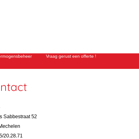
ermogensbeheer
Vraag gerust een offerte !
ntact
s
s Sabbestraat 52
Mechelen
5/20.28.71