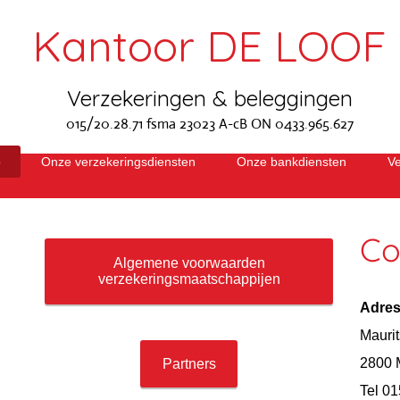
Kantoor DE LOOF
Verzekeringen & beleggingen
015/20.28.71 fsma 23023 A-cB ON 0433.965.627
o
Onze verzekeringsdiensten
Onze bankdiensten
V
Co
Algemene voorwaarden
verzekeringsmaatschappijen
Adre
Maurit
2800 
Partners
Tel 01