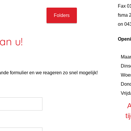
Fax 0
fsma 
Folders
on 04
an u!
Open
Maa
Dins
nde formulier en we reageren zo snel mogelijk!
Woe
Don
Vrij
A
t