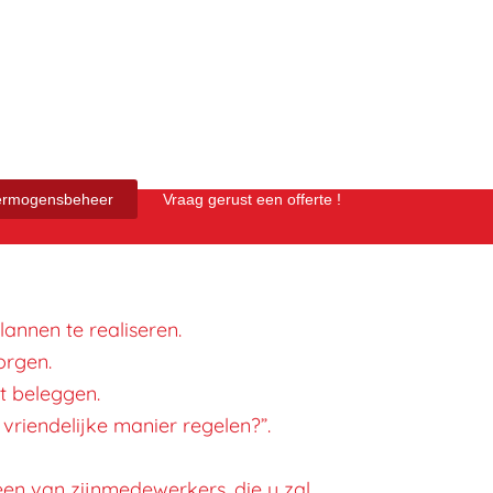
ermogensbeheer
Vraag gerust een offerte !
annen te realiseren.
orgen.
t beleggen.
 vriendelijke manier regelen?”.
en van zijn
medewerkers, die u zal