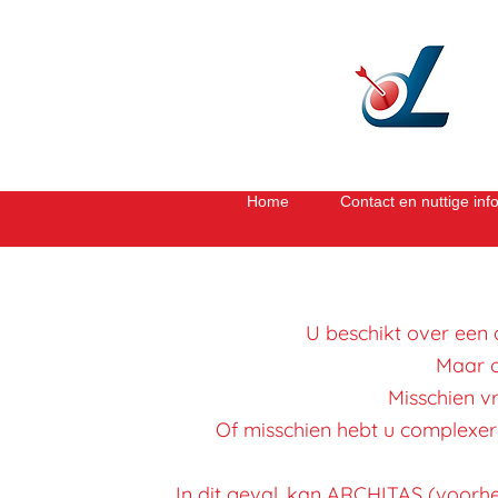
Home
Contact en nuttige inf
U beschikt over een 
Maar o
Misschien v
Of misschien hebt u complexere 
In dit geval, kan ARCHITAS (voorh