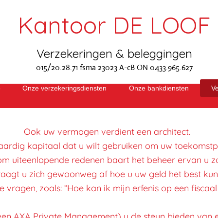
Kantoor DE LOOF
Verzekeringen & beleggingen
015/20.28.71 fsma 23023 A-cB ON 0433.965.627
o
Onze verzekeringsdiensten
Onze bankdiensten
V
Ook uw vermogen verdient een architect.
aardig kapitaal dat u wilt gebruiken om uw toekomstpl
m uiteenlopende redenen baart het beheer ervan u z
raagt u zich gewoonweg af hoe u uw geld het best kun
vragen, zoals: “Hoe kan ik mijn erfenis op een fiscaal
een AXA Private Management) u de steun bieden van e